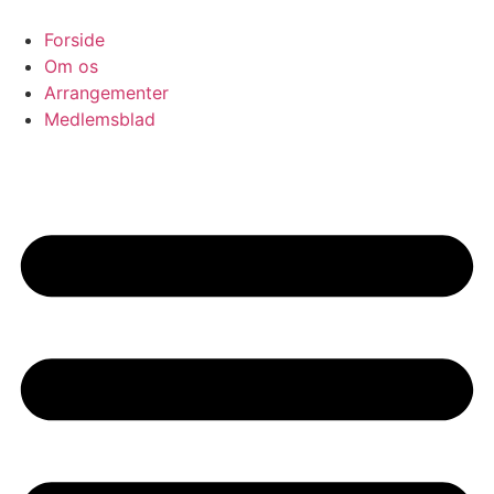
Videre
til
Forside
indhold
Om os
Arrangementer
Medlemsblad